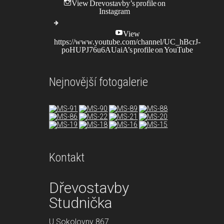
View Drevostavby’s profile on
Instagram
View
https://www.youtube.com/channel/UC_hBcrJ-
poHUPJ76u6AUaiA’s profile on YouTube
Nejnovější fotogalerie
Kontakt
Dřevostavby
Studnička
opment purposes only
For development purposes only
U Sokolovny 867