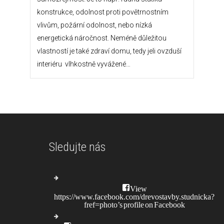
konstrukce, odolnost proti povětrnostním
vlivům, požární odolnost, nebo nízká
energetická náročnost. Neméně důležitou
vlastností je také zdraví domu, tedy jeli ovzduší
interiéru vlhkostně vyvážené…
Sledujte nás
View
https://www.facebook.com/drevostavby.studnicka?
fref=photo’s profile on Facebook