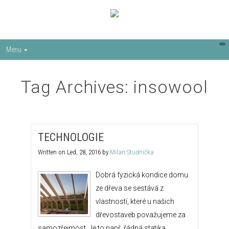
Menu
Tag Archives: insowool
TECHNOLOGIE
Written on
Led, 28, 2016
by
Milan Studnička
Dobrá fyzická kondice domu
ze dřeva se sestává z
vlastností, které u našich
dřevostaveb považujeme za
samozřejmost. Je to např. řádná statika