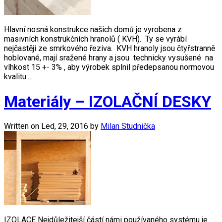
Hlavní nosná konstrukce našich domů je vyrobena z
masivních konstrukčních hranolů ( KVH). Ty se vyrábí
nejčastěji ze smrkového řeziva. KVH hranoly jsou čtyřstranně
hoblované, mají sražené hrany a jsou technicky vysušené na
vlhkost 15 +- 3% , aby výrobek splnil předepsanou normovou
kvalitu.…
Materiály – IZOLAČNÍ DESKY
Written on
Led, 29, 2016
by
Milan Studnička
IZOLACE Nejdůležitejší částí námi používaného systému je