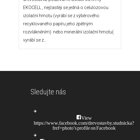
EKOCELL , nejčastěji se jedná o celulozovou
izolační hmotu (vyrábí se z výběrového
recyklovaného papíru jeho zpětným
rozvlákněním) nebo minerální izolační hmotu(
vyrábí se z…
Sledujte nás
View
https://www.facebook.com/drevostavby.studnicka?
fref=photo’s profile on Facebook