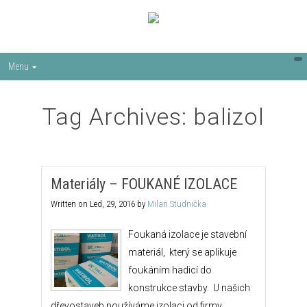
Menu
Tag Archives: balizol
Materiály – FOUKANÉ IZOLACE
Written on
Led, 29, 2016
by
Milan Studnička
Foukaná izolace je stavební
materiál, který se aplikuje
foukáním hadicí do
konstrukce stavby. U našich
dřevostaveb používáme izolaci od firmy