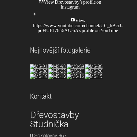
View Drevostavby’s profile on
Instagram
View
https://www.youtube.com/channel/UC_hBcrJ-
poHUPJ76u6AUaiA’s profile on YouTube
Nejnovější fotogalerie
Kontakt
Dřevostavby
Studnička
opment purposes only
For development purposes only
U Sokolovny 867