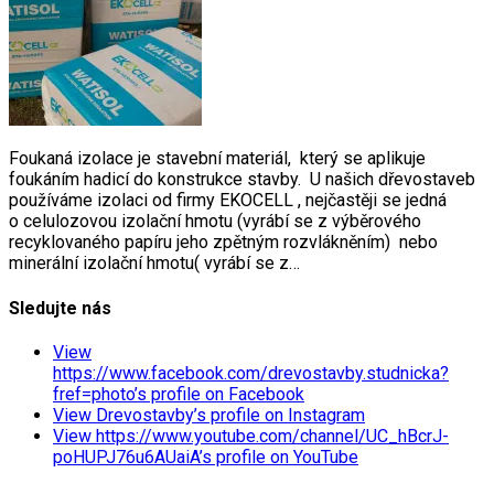
Foukaná izolace je stavební materiál, který se aplikuje
foukáním hadicí do konstrukce stavby. U našich dřevostaveb
používáme izolaci od firmy EKOCELL , nejčastěji se jedná
o celulozovou izolační hmotu (vyrábí se z výběrového
recyklovaného papíru jeho zpětným rozvlákněním) nebo
minerální izolační hmotu( vyrábí se z…
Sledujte nás
View
https://www.facebook.com/drevostavby.studnicka?
fref=photo’s profile on Facebook
View Drevostavby’s profile on Instagram
View https://www.youtube.com/channel/UC_hBcrJ-
poHUPJ76u6AUaiA’s profile on YouTube